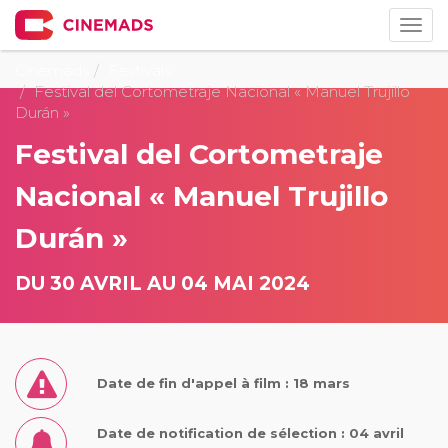
Togg
navig
Cinemads
Festivals
Festival del Cortometraje Nacional « Manuel Trujillo
Durán »
Festival del Cortometraje
Nacional « Manuel Trujillo
Durán »
DU 30 AVRIL AU 04 MAI 2024
Date de fin d'appel à film : 18 mars
Date de notification de sélection : 04 avril