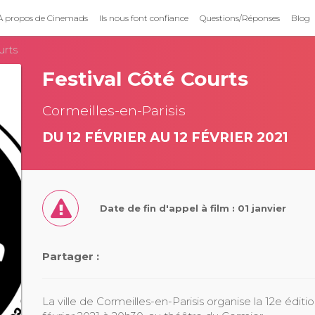
À propos de Cinemads
Ils nous font confiance
Questions/Réponses
Blog
urts
Festival Côté Courts
Cormeilles-en-Parisis
DU 12 FÉVRIER AU 12 FÉVRIER 2021
Date de fin d'appel à film : 01 janvier
Partager :
La ville de Cormeilles-en-Parisis organise la 12e éditi