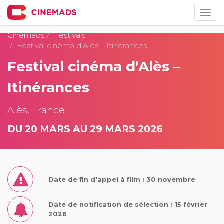
Togg
navig
Cinemads
Festivals
Festival cinéma d’Alès – Itinérances
Festival cinéma d’Alès –
Itinérances
Alès, France
DU 20 MARS AU 29 MARS 2026
Date de fin d'appel à film : 30 novembre
Date de notification de sélection : 15 février
2026