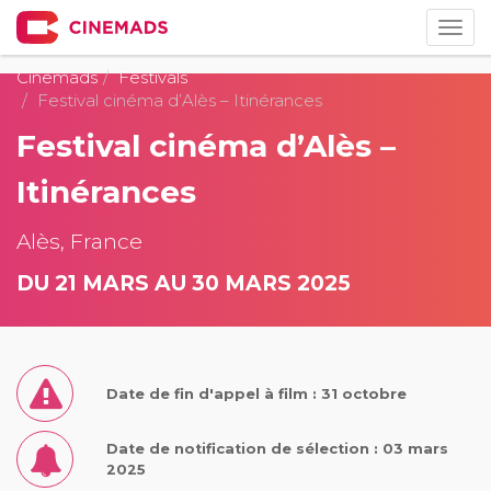
Togg
navig
Cinemads
Festivals
Festival cinéma d’Alès – Itinérances
Festival cinéma d’Alès –
Itinérances
Alès, France
DU 21 MARS AU 30 MARS 2025
Date de fin d'appel à film : 31 octobre
Date de notification de sélection : 03 mars
2025