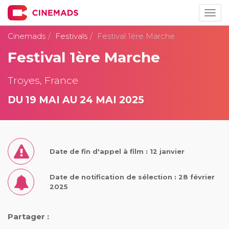
Togg
navig
Cinemads
Festivals
Festival 1ère Marche
Festival 1ère Marche
Troyes, France
DU 19 MAI AU 24 MAI 2025
Date de fin d'appel à film : 12 janvier
Date de notification de sélection : 28 février
2025
Partager :