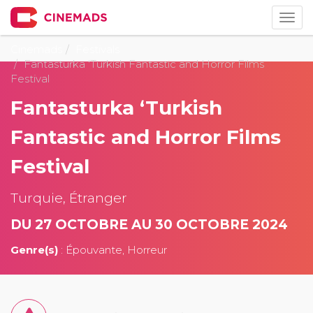
Togg
navig
Cinemads
Festivals
Fantasturka ‘Turkish Fantastic and Horror Films
Festival
Fantasturka ‘Turkish
Fantastic and Horror Films
Festival
Turquie, Étranger
DU 27 OCTOBRE AU 30 OCTOBRE 2024
Genre(s)
: Épouvante, Horreur