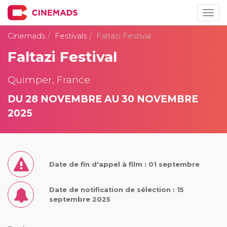
Togg
navig
Cinemads
Festivals
Faltazi Festival
Faltazi Festival
Quimper, France
DU 28 NOVEMBRE AU 30 NOVEMBRE
2025
Date de fin d'appel à film : 01 septembre
Date de notification de sélection : 15
septembre 2025