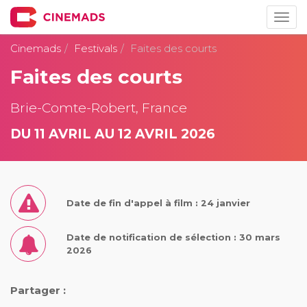
Togg
navig
Cinemads
Festivals
Faites des courts
Faites des courts
Brie-Comte-Robert, France
DU 11 AVRIL AU 12 AVRIL 2026
Date de fin d'appel à film : 24 janvier
Date de notification de sélection : 30 mars
2026
Partager :