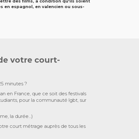
tre des films, à condition qu'ils soient
s en espagnol, en valencien ou sous-
.
de votre court-
25 minutes ?
 an en France, que ce soit des festivals
tudiants, pour la communauté lgbt, sur
ème, la durée…)
otre court métrage auprès de tous les