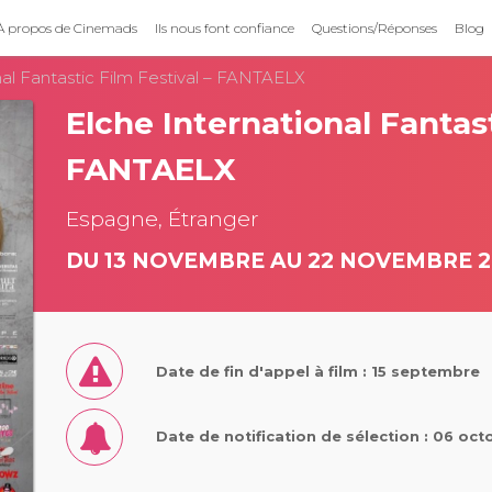
À propos de Cinemads
Ils nous font confiance
Questions/Réponses
Blog
nal Fantastic Film Festival – FANTAELX
Elche International Fantast
FANTAELX
Espagne, Étranger
DU 13 NOVEMBRE AU 22 NOVEMBRE 2
Date de fin d'appel à film : 15 septembre
Date de notification de sélection : 06 oc