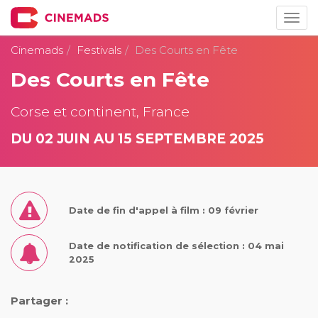
Togg
navig
Cinemads
Festivals
Des Courts en Fête
Des Courts en Fête
Corse et continent, France
DU 02 JUIN AU 15 SEPTEMBRE 2025
Date de fin d'appel à film : 09 février
Date de notification de sélection : 04 mai
2025
Partager :