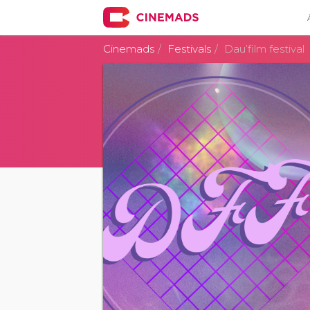
Cinemads
Festivals
Dau’film festival