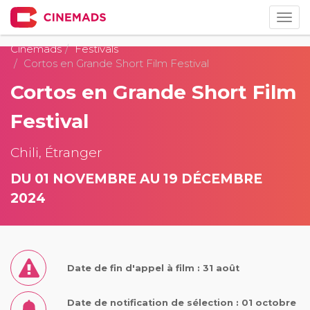
Togg
navig
Cinemads
Festivals
Cortos en Grande Short Film Festival
Cortos en Grande Short Film
Festival
Chili, Étranger
DU 01 NOVEMBRE AU 19 DÉCEMBRE
2024
Date de fin d'appel à film : 31 août
Date de notification de sélection : 01 octobre