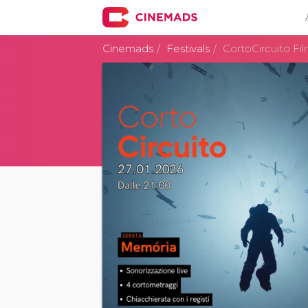
Cinemads
Festivals
CortoCircuito Fil