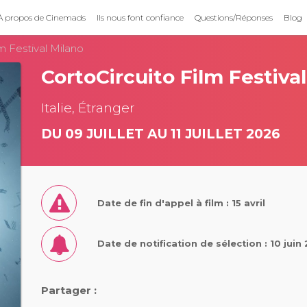
À propos de Cinemads
Ils nous font confiance
Questions/Réponses
Blog
m Festival Milano
CortoCircuito Film Festiva
Italie, Étranger
DU 09 JUILLET AU 11 JUILLET 2026
Date de fin d'appel à film : 15 avril
Date de notification de sélection : 10 juin
Partager :