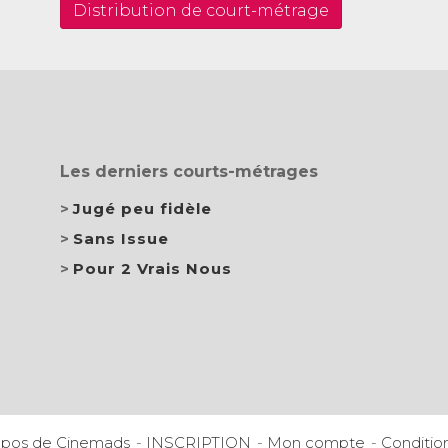
Distribution de court-métrage
Les derniers courts-métrages
Jugé peu fidèle
Sans Issue
Pour 2 Vrais Nous
opos de Cinemads
INSCRIPTION
Mon compte
Conditio