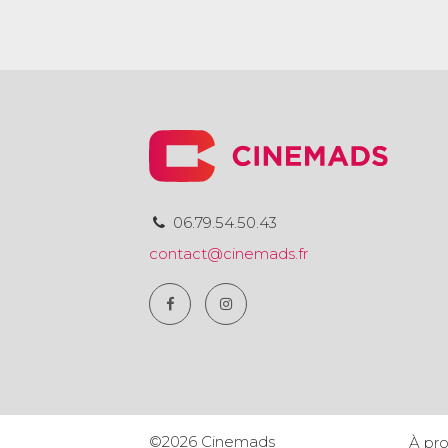
06.79.54.50.43
contact@cinemads.fr
©2026 Cinemads
À pr