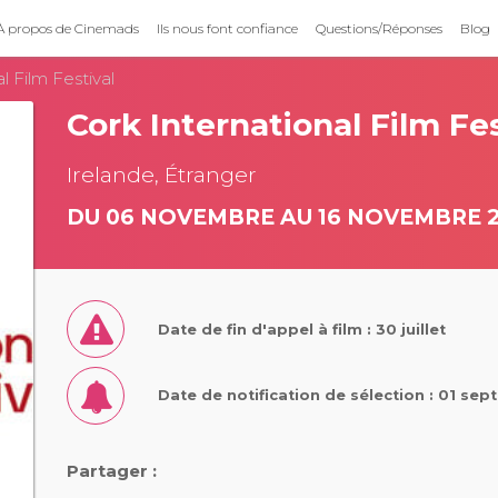
À propos de Cinemads
Ils nous font confiance
Questions/Réponses
Blog
l Film Festival
Cork International Film Fes
Irelande, Étranger
DU 06 NOVEMBRE AU 16 NOVEMBRE 
Date de fin d'appel à film : 30 juillet
Date de notification de sélection : 01 se
Partager :