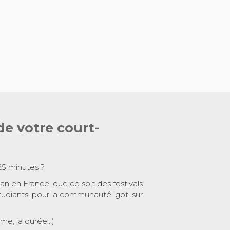
de votre court-
25 minutes ?
 an en France, que ce soit des festivals
tudiants, pour la communauté lgbt, sur
ème, la durée…)