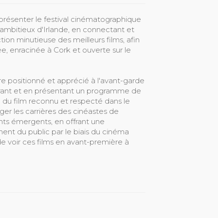
 présenter le festival cinématographique
us ambitieux d'Irlande, en connectant et
ction minutieuse des meilleurs films, afin
e, enracinée à Cork et ouverte sur le
itre positionné et apprécié à l'avant-garde
borant et en présentant un programme de
al du film reconnu et respecté dans le
er les carrières des cinéastes de
nts émergents, en offrant une
ent du public par le biais du cinéma
de voir ces films en avant-première à