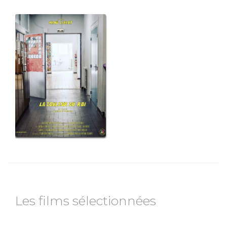
ame
ons
Les films sélectionnées