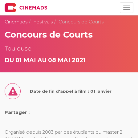
Togg
navig
Cinemads
Festivals
Concours de Courts
Concours de Courts
Toulouse
DU 01 MAI AU 08 MAI 2021
Date de fin d'appel à film : 01 janvier
Partager :
Organisé depuis 2003 par des étudiants du master 2