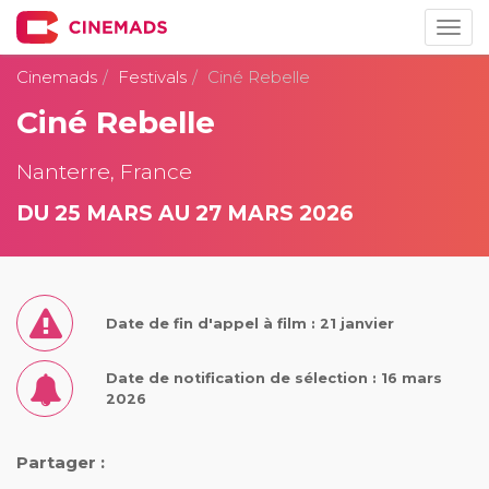
Togg
navig
Cinemads
Festivals
Ciné Rebelle
Ciné Rebelle
Nanterre, France
DU 25 MARS AU 27 MARS 2026
Date de fin d'appel à film : 21 janvier
Date de notification de sélection : 16 mars
2026
Partager :