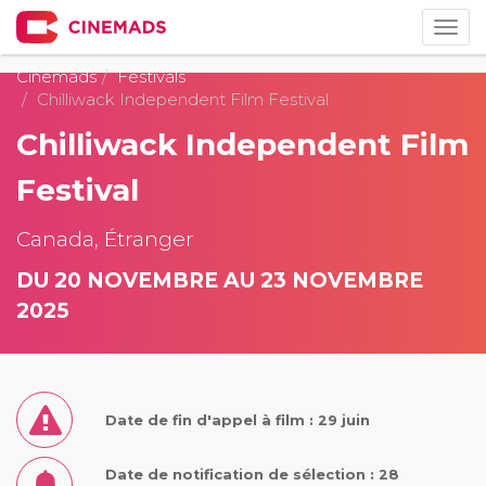
Togg
navig
Cinemads
Festivals
Chilliwack Independent Film Festival
Chilliwack Independent Film
Festival
Canada, Étranger
DU 20 NOVEMBRE AU 23 NOVEMBRE
2025
Date de fin d'appel à film : 29 juin
Date de notification de sélection : 28