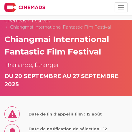
Togg
navig
Cinemads
Festivals
Chiangmai International Fantastic Film Festival
Chiangmai International
Fantastic Film Festival
Thaïlande, Étranger
DU 20 SEPTEMBRE AU 27 SEPTEMBRE
2025
Date de fin d'appel à film : 15 août
Date de notification de sélection : 12