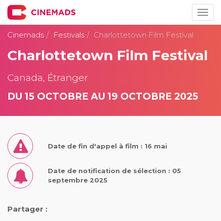
Togg
navig
Cinemads
Festivals
Charlottetown Film Festival
Charlottetown Film Festival
Canada, Étranger
DU 15 OCTOBRE AU 19 OCTOBRE 2025
Date de fin d'appel à film : 16 mai
Date de notification de sélection : 05
septembre 2025
Partager :