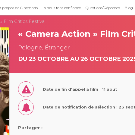
À propos de Cinemads
Ils nous font confiance
Questions/Réponses
Blog
 Film Critics Festival
« Camera Action » Film Crit
Pologne, Étranger
DU 23 OCTOBRE AU 26 OCTOBRE 202
Date de fin d'appel à film : 11 août
Date de notification de sélection : 23 se
Partager :