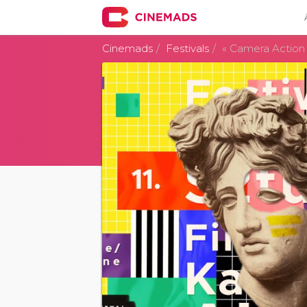
Cinemads
Festivals
« Camera Action »