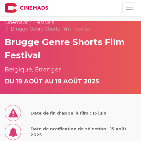
Togg
navig
Cinemads
Festivals
Brugge Genre Shorts Film Festival
Brugge Genre Shorts Film
Festival
Belgique, Étranger
DU 19 AOÛT AU 19 AOÛT 2025
Date de fin d'appel à film : 13 juin
Date de notification de sélection : 15 août
2025