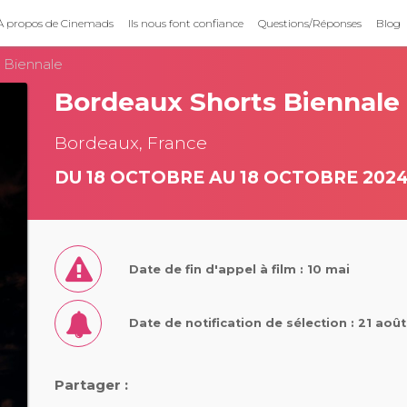
À propos de Cinemads
Ils nous font confiance
Questions/Réponses
Blog
 Biennale
Bordeaux Shorts Biennale
Bordeaux, France
DU 18 OCTOBRE AU 18 OCTOBRE 202
Date de fin d'appel à film : 10 mai
Date de notification de sélection : 21 aoû
Partager :