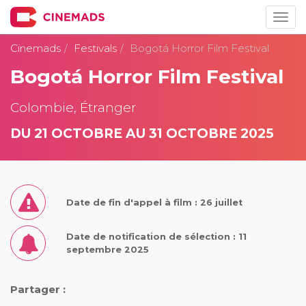
Togg
navig
Cinemads
Festivals
Bogotá Horror Film Festival
Bogotá Horror Film Festival
Colombie, Étranger
DU 21 OCTOBRE AU 31 OCTOBRE 2025
Date de fin d'appel à film : 26 juillet
Date de notification de sélection : 11
septembre 2025
Partager :