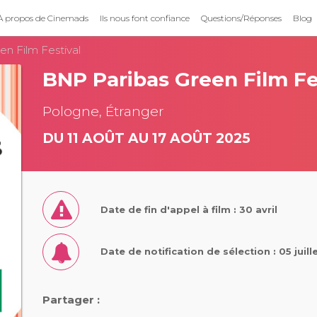
À propos de Cinemads
Ils nous font confiance
Questions/Réponses
Blog
n Film Festival
BNP Paribas Green Film Fe
Pologne, Étranger
DU 11 AOÛT AU 17 AOÛT 2025
Date de fin d'appel à film : 30 avril
Date de notification de sélection : 05 juill
Partager :