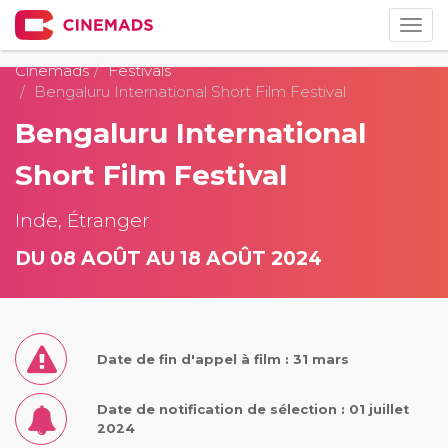
Togg
navig
Cinemads
Festivals
Bengaluru International Short Film Festival
Bengaluru International
Short Film Festival
Inde, Étranger
DU 08 AOÛT AU 18 AOÛT 2024
Date de fin d'appel à film : 31 mars
Date de notification de sélection : 01 juillet
2024