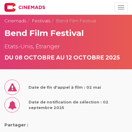
Togg
navig
Cinemads
Festivals
Bend Film Festival
Bend Film Festival
Etats-Unis, Étranger
DU 08 OCTOBRE AU 12 OCTOBRE 2025
Date de fin d'appel à film : 02 mai
Date de notification de sélection : 02
septembre 2025
Partager :