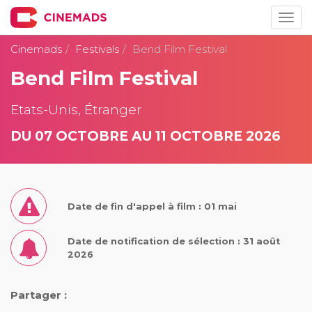
Togg
navig
Cinemads
Festivals
Bend Film Festival
Bend Film Festival
Etats-Unis, Étranger
DU 07 OCTOBRE AU 11 OCTOBRE 2026
Date de fin d'appel à film : 01 mai
Date de notification de sélection : 31 août
2026
Partager :