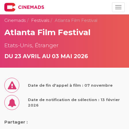
Togg
navig
Cinemads
Festivals
Atlanta Film Festival
Atlanta Film Festival
Etats-Unis, Étranger
DU 23 AVRIL AU 03 MAI 2026
Date de fin d'appel à film : 07 novembre
Date de notification de sélection : 13 février
2026
Partager :