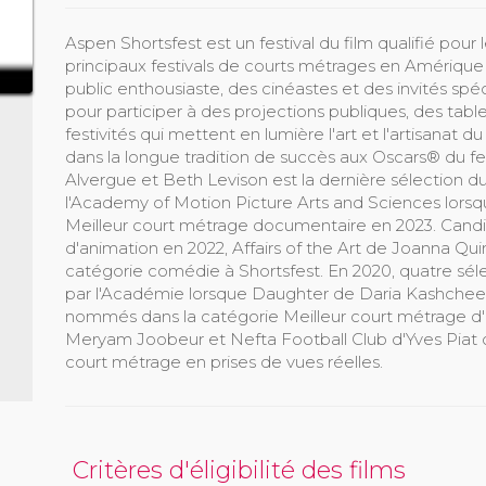
Aspen Shortsfest est un festival du film qualifié po
principaux festivals de courts métrages en Amérique
public enthousiaste, des cinéastes et des invités sp
pour participer à des projections publiques, des table
festivités qui mettent en lumière l'art et l'artisanat 
dans la longue tradition de succès aux Oscars® du fe
Alvergue et Beth Levison est la dernière sélection d
l'Academy of Motion Picture Arts and Sciences lorsq
Meilleur court métrage documentaire en 2023. Candid
d'animation en 2022, Affairs of the Art de Joanna Quin
catégorie comédie à Shortsfest. En 2020, quatre sél
par l'Académie lorsque Daughter de Daria Kashcheev
nommés dans la catégorie Meilleur court métrage d
Meryam Joobeur et Nefta Football Club d'Yves Piat o
court métrage en prises de vues réelles.
Critères d'éligibilité des films