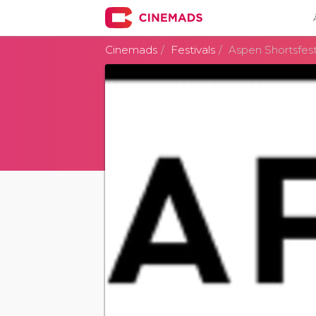
Cinemads
Festivals
Aspen Shortsfes