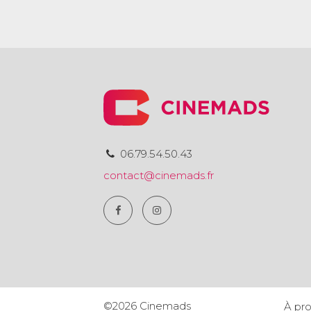
06.79.54.50.43
contact@cinemads.fr
©2026 Cinemads
À pr