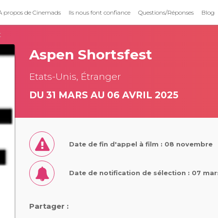
À propos de Cinemads
Ils nous font confiance
Questions/Réponses
Blog
t
Aspen Shortsfest
Etats-Unis, Étranger
DU 31 MARS AU 06 AVRIL 2025
Date de fin d'appel à film : 08 novembre
Date de notification de sélection : 07 ma
Partager :