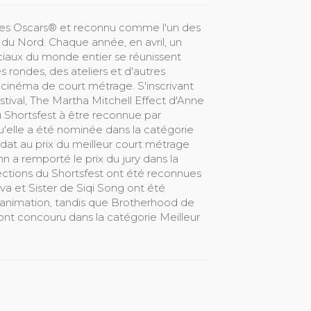
ur les Oscars® et reconnu comme l'un des
 du Nord. Chaque année, en avril, un
éciaux du monde entier se réunissent
s rondes, des ateliers et d'autres
du cinéma de court métrage. S'inscrivant
stival, The Martha Mitchell Effect d'Anne
u Shortsfest à être reconnue par
u'elle a été nominée dans la catégorie
at au prix du meilleur court métrage
n a remporté le prix du jury dans la
ections du Shortsfest ont été reconnues
a et Sister de Siqi Song ont été
'animation, tandis que Brotherhood de
nt concouru dans la catégorie Meilleur