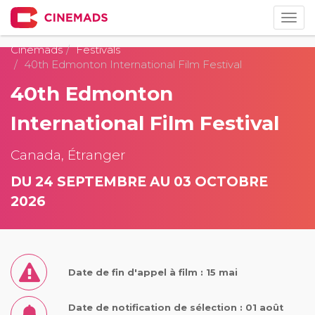
Togg
navig
Cinemads
Festivals
40th Edmonton International Film Festival
40th Edmonton
International Film Festival
Canada, Étranger
DU 24 SEPTEMBRE AU 03 OCTOBRE
2026
Date de fin d'appel à film : 15 mai
Date de notification de sélection : 01 août