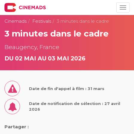
Togg
navig
Cinemads
Festivals
3 minutes dans le cadre
3 minutes dans le cadre
Beaugency, France
DU 02 MAI AU 03 MAI 2026
Date de fin d'appel à film : 31 mars
Date de notification de sélection : 27 avril
2026
Partager :