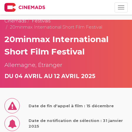
Togg
navig
Cinemads
Festivals
20minmax International Short Film Festival
20minmax International
Short Film Festival
Allemagne, Étranger
DU 04 AVRIL AU 12 AVRIL 2025
Date de fin d'appel à film : 15 décembre
Date de notification de sélection : 31 janvier
2025