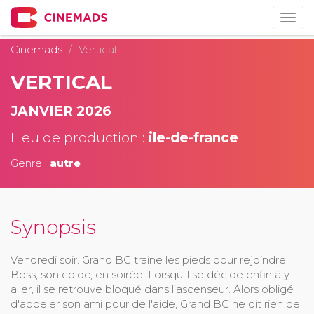
Togg
navig
Cinemads
Vertical
VERTICAL
JANVIER 2026
Lieu de production :
ile-de-france
Genre :
autre
Synopsis
Vendredi soir. Grand BG traine les pieds pour rejoindre
Boss, son coloc, en soirée. Lorsqu’il se décide enfin à y
aller, il se retrouve bloqué dans l’ascenseur. Alors obligé
d'appeler son ami pour de l'aide, Grand BG ne dit rien de