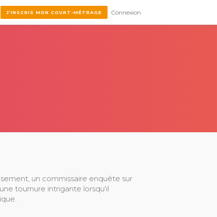
Connexion
J’INSCRIS MON COURT-MÉTRAGE
eusement, un commissaire enquête sur
e tournure intrigante lorsqu'il
ique.