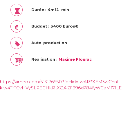
Durée : 4m12 min
Budget : 3400 Euros€
Auto-production
Réalisation :
Maxime Flourac
https://vimeo.com/513176550?fbclid=IwAR3XEM3wCnnI-
klw4TrTCvHVySLPECHkRtXQ4iZl1996xP84fyWCaMf7fLE