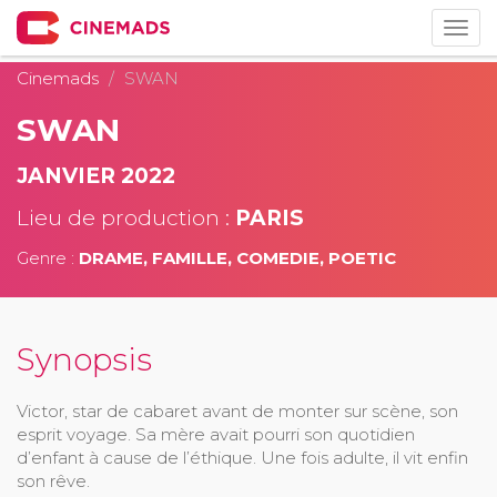
Togg
navig
Cinemads
SWAN
SWAN
JANVIER 2022
Lieu de production :
PARIS
Genre :
DRAME, FAMILLE, COMEDIE, POETIC
Synopsis
Victor, star de cabaret avant de monter sur scène, son
esprit voyage. Sa mère avait pourri son quotidien
d’enfant à cause de l’éthique. Une fois adulte, il vit enfin
son rêve.