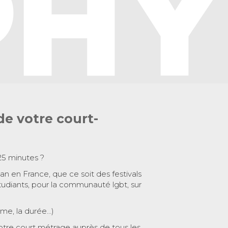
de votre court-
25 minutes ?
 an en France, que ce soit des festivals
tudiants, pour la communauté lgbt, sur
ème, la durée…)
otre court métrage auprès de tous les