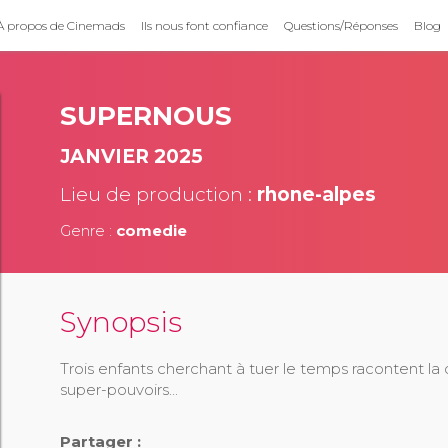
À propos de Cinemads
Ils nous font confiance
Questions/Réponses
Blog
SUPERNOUS
JANVIER 2025
Lieu de production :
rhone-alpes
Genre :
comedie
Synopsis
Trois enfants cherchant à tuer le temps racontent la d
super-pouvoirs...
Partager :