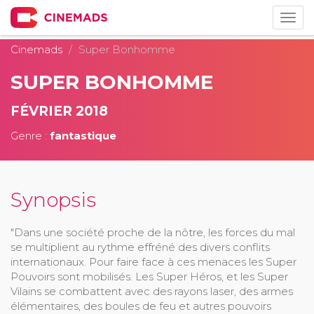
Togg
navig
Cinemads
Super Bonhomme
SUPER BONHOMME
FÉVRIER 2018
Genre :
fantastique
Synopsis
"Dans une société proche de la nôtre, les forces du mal
se multiplient au rythme effréné des divers conflits
internationaux. Pour faire face à ces menaces les Super
Pouvoirs sont mobilisés. Les Super Héros, et les Super
Vilains se combattent avec des rayons laser, des armes
élémentaires, des boules de feu et autres pouvoirs