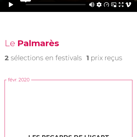
Le
Palmarès
2
sélections en festivals
1
prix reçus
févr. 2020