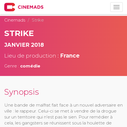
Togg
navig
Cinemads
Strike
STRIKE
JANVIER 2018
Lieu de production :
France
Genre :
comédie
Synopsis
Une bande de malfrat fait face à un nouvel adversaire en
ville : le rappeur. Celui-ci se met à vendre de la drogue
sur un territoire qui n'est pas le sien. Pour remédier à
cela, les gangsters se réunissent sous la houlette de