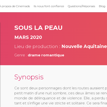
À propos de Cinemads
Ils nous font confiance
Questions/Réponses
Blog
SOUS LA PEAU
MARS 2020
Lieu de production :
Nouvelle Aquitaine
Genre :
drame romantique
Synopsis
Ce sont deux personnages dont les routes auraient pu
petit matin d’une nuit sombre, ces deux âmes se ren
monde de délinquance et de violence. Elle, a perdu 
tant et s’inflige une vie stricte et solitaire. Ce ser