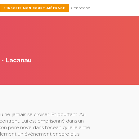
Connexion
J’INSCRIS MON COURT-MÉTRAGE
 - Lacanau
 ne jamais se croiser. Et pourtant. Au
contrent. Lui est emprisonné dans un
son père noyé dans l’océan qu’elle aime
a finalement un événement encore plus