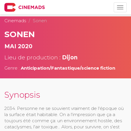
Togg
navig
Cinemads
Sonen
SONEN
MAI 2020
Lieu de production :
Dijon
Genre :
Anticipation/Fantastique/science fiction
Synopsis
2034. Personne ne se souvient vraiment de l'époque où
la surface était habitable. On a l'impression que ça a
toujours été comme ça: un environnement hostile, des
cataclysmes, l'air toxique... Alors, pour survivre, on s'est