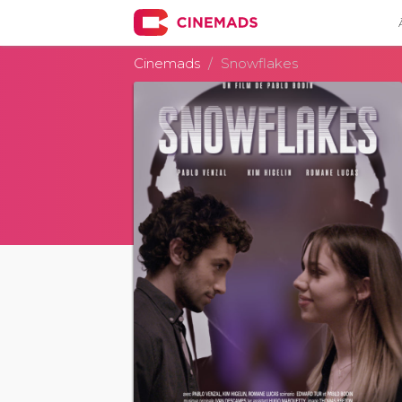
Cinemads
Snowflakes