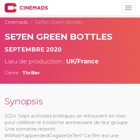
Togg
navig
Cinemads
Se7en Green Bottles
SE7EN GREEN BOTTLES
SEPTEMBRE 2020
Lieu de production :
UK/France
Genre :
Thriller
Synopsis
2024. Sept activistes politiques se retrouvent en visio
pour célébrer le troisième anniversaire de leur groupe.
Une sonnette retentit... .
#WhatHappendedOxgateSe7en? Ce film est une