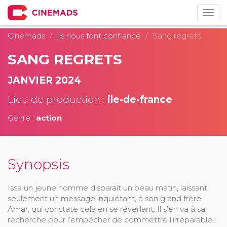
Togg
navig
Cinemads
Ils nous font confiance
Sang regrets
SANG REGRETS
JANVIER 2024
Lieu de production :
ile-de-france
Genre :
action
Synopsis
Issa un jeune homme disparaît un beau matin, laissant
seulement un message inquiétant, à son grand frère
Amar, qui constate cela en se réveillant. Il s’en va à sa
recherche pour l’empêcher de commettre l’irréparable :