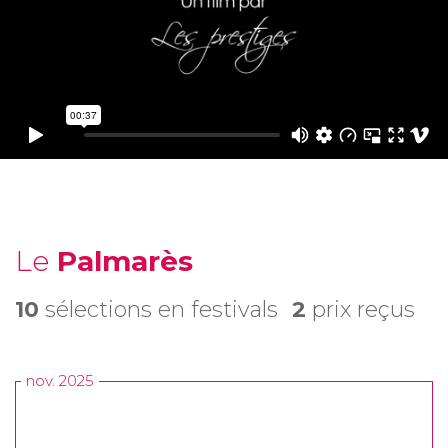
Le
Palmarès
10
sélections en festivals
2
prix reçus
nov. 2025