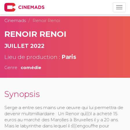
Togg
navig
Cinemads
Renoir Renoi
RENOIR RENOI
JUILLET 2022
Lieu de production :
Paris
Genre :
comédie
Synopsis
Serge a entre ses mains une œuvre qui lui permettra de
devenir multimilliardaire : Un Renoir qu\\\'il a acheté 15
euros au marché des Marolles à Bruxelles il y a 20 ans.
Mais le labyrinthe dans lequel il s\\\'engouffre pour