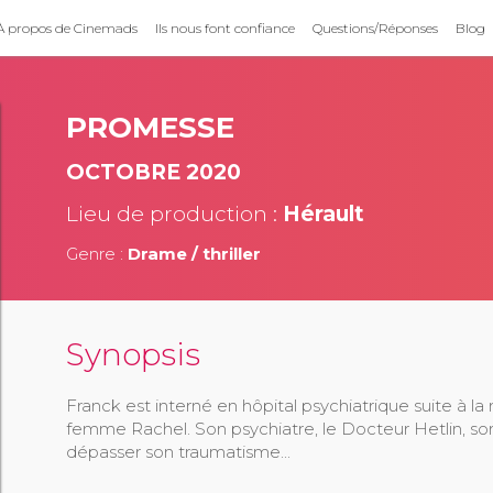
À propos de Cinemads
Ils nous font confiance
Questions/Réponses
Blog
PROMESSE
OCTOBRE 2020
Lieu de production :
Hérault
Genre :
Drame / thriller
Synopsis
Franck est interné en hôpital psychiatrique suite à l
femme Rachel. Son psychiatre, le Docteur Hetlin, son
dépasser son traumatisme...