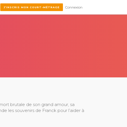
Connexion
J’INSCRIS MON COURT-MÉTRAGE
a mort brutale de son grand amour, sa
de les souvenirs de Franck pour l’aider à