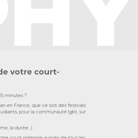
de votre court-
25 minutes ?
 an en France, que ce soit des festivals
tudiants, pour la communauté lgbt, sur
ème, la durée…)
otre court métrage auprès de tous les