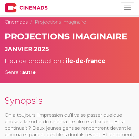
Togg
navig
Cinemads
Projections Imaginaire
PROJECTIONS IMAGINAIRE
JANVIER 2025
Lieu de production :
ile-de-france
Genre :
autre
Synopsis
On a toujours l’impression qu’il va se passer quelque
chose à la sortie du cinéma. Le film était si fort… Et s’il
continuait ? Deux jeunes gens se rencontrent devant le
cinéma et parlent des films dont ils rêvent. Et lentement,