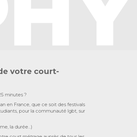
de votre court-
25 minutes ?
 an en France, que ce soit des festivals
tudiants, pour la communauté lgbt, sur
ème, la durée…)
otre court métrage auprès de tous les