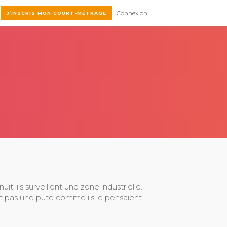
Connexion
J’INSCRIS MON COURT-MÉTRAGE
, ils surveillent une zone industrielle.
t pas une pute comme ils le pensaient ...