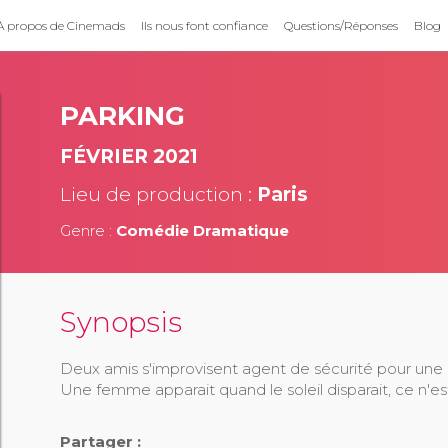
À propos de Cinemads
Ils nous font confiance
Questions/Réponses
Blog
PARKING
FÉVRIER 2021
Lieu de production :
Paris
Genre :
Comédie Dramatique
Synopsis
Deux amis s'improvisent agent de sécurité pour une nuit
Une femme apparait quand le soleil disparait, ce n'es
Partager :