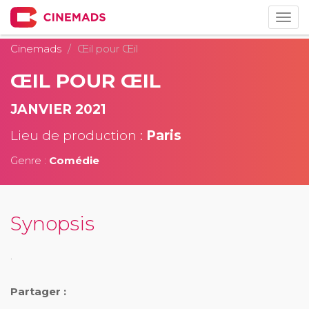
Togg
navig
Cinemads
Œil pour Œil
ŒIL POUR ŒIL
JANVIER 2021
Lieu de production :
Paris
Genre :
Comédie
Synopsis
.
Partager :