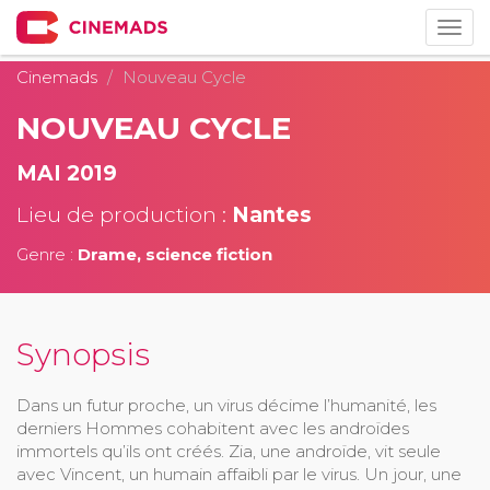
Togg
navig
Cinemads
Nouveau Cycle
NOUVEAU CYCLE
MAI 2019
Lieu de production :
Nantes
Genre :
Drame, science fiction
Synopsis
Dans un futur proche, un virus décime l’humanité, les
derniers Hommes cohabitent avec les androïdes
immortels qu’ils ont créés. Zia, une androïde, vit seule
avec Vincent, un humain affaibli par le virus. Un jour, une